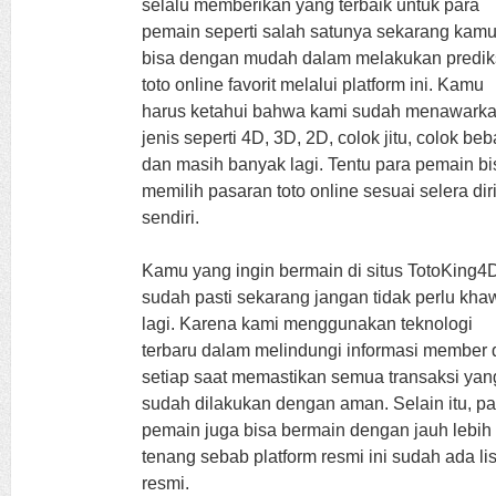
selalu memberikan yang terbaik untuk para
pemain seperti salah satunya sekarang kam
bisa dengan mudah dalam melakukan predik
toto online favorit melalui platform ini. Kamu
harus ketahui bahwa kami sudah menawark
jenis seperti 4D, 3D, 2D, colok jitu, colok be
dan masih banyak lagi. Tentu para pemain bi
memilih pasaran toto online sesuai selera dir
sendiri.
Kamu yang ingin bermain di situs TotoKing4
sudah pasti sekarang jangan tidak perlu khaw
lagi. Karena kami menggunakan teknologi
terbaru dalam melindungi informasi member
setiap saat memastikan semua transaksi yan
sudah dilakukan dengan aman. Selain itu, pa
pemain juga bisa bermain dengan jauh lebih
tenang sebab platform resmi ini sudah ada li
resmi.