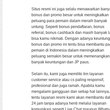
Situs resmi ini juga selalu menawarkan bany
bonus dan promo besar untuk meningkatkan
peluang para pemain dalam meraih banyak
untung. Seperti bonus pendaftaran, bonus
referral, bonus cashback dan masih banyak l
bisa kamu nikmati. Dengan adanya keuntun
bonus dan promo ini tentu bisa membantu pa
pemain di Indonesia dalam meningkatkan
peluang semakin besar untuk memenangkan
banyak keuntungan dan JP paus.
Selain itu, kami juga memiliki tim layanan
customer service atau cs paling responsif,
profesional dan juga ramah. Apabila kamu
mengalami gangguan dan setiap hal lainnya,
tentu layanan resmi kami akan membantu da
24 jam tanpa adanya henti melalui layanan
komunikasi seperti Live Chat maupun Whats