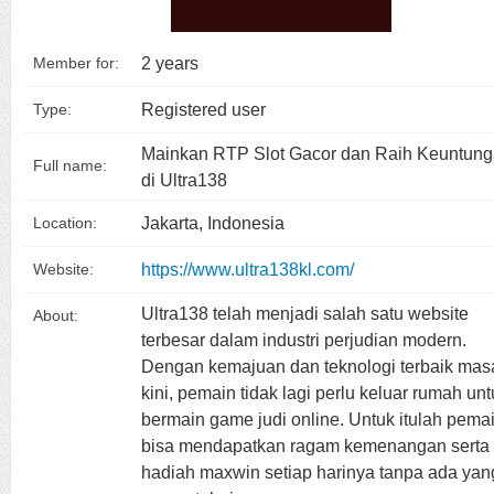
2 years
Member for:
Registered user
Type:
Mainkan RTP Slot Gacor dan Raih Keuntun
Full name:
di Ultra138
Jakarta, Indonesia
Location:
https://www.ultra138kl.com/
Website:
Ultra138 telah menjadi salah satu website
About:
terbesar dalam industri perjudian modern.
Dengan kemajuan dan teknologi terbaik mas
kini, pemain tidak lagi perlu keluar rumah un
bermain game judi online. Untuk itulah pema
bisa mendapatkan ragam kemenangan serta
hadiah maxwin setiap harinya tanpa ada yan