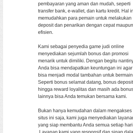
pembayaran yang aman dan mudah, seperti
transfer bank, e-wallet, dan kartu kredit. Hal i
memudahkan para pemain untuk melakukan
deposit dan penarikan dengan cepat maupu
efisien.
Kami sebagai penyedia game judi online
menyediakan sejumlah bonus dan promosi
menarik untuk dimiliki. Dengan begitu nantin
Anda bisa mendapatkan keuntungan ini agar
bisa menjadi modal tambahan untuk bermain
Seperti bonus selamat datang, bonus deposit
hingga reward loyalitas dan masih ada bonu
lainnya bisa Anda temukan bersama kami.
Bukan hanya kemudahan dalam mengakses
situs ini saja, kami juga menyediakan layana
yang siap membantu Anda semua setiap hari
Layanan kami yang responsif dan sigap dal