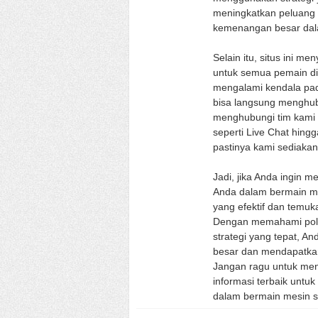
meningkatkan peluang
kemenangan besar dala
Selain itu, situs ini m
untuk semua pemain di 
mengalami kendala pa
bisa langsung menghub
menghubungi tim kami 
seperti Live Chat hing
pastinya kami sediaka
Jadi, jika Anda ingin 
Anda dalam bermain mes
yang efektif dan temukan
Dengan memahami pol
strategi yang tepat, 
besar dan mendapatkan
Jangan ragu untuk meng
informasi terbaik unt
dalam bermain mesin sl