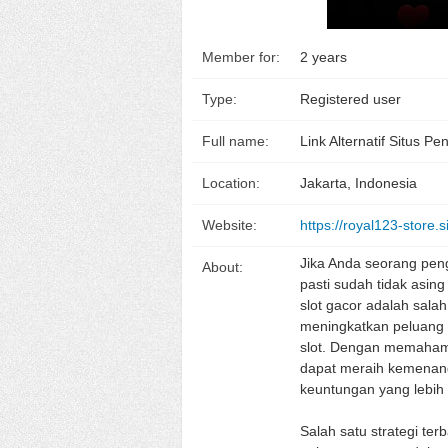
Member for:
2 years
Type:
Registered user
Full name:
Link Alternatif Situs P
Location:
Jakarta, Indonesia
Website:
https://royal123-store.si
Jika Anda seorang pen
About:
pasti sudah tidak asing 
slot gacor adalah salah 
meningkatkan peluang
slot. Dengan memahami
dapat meraih kemenan
keuntungan yang lebih 
Salah satu strategi te