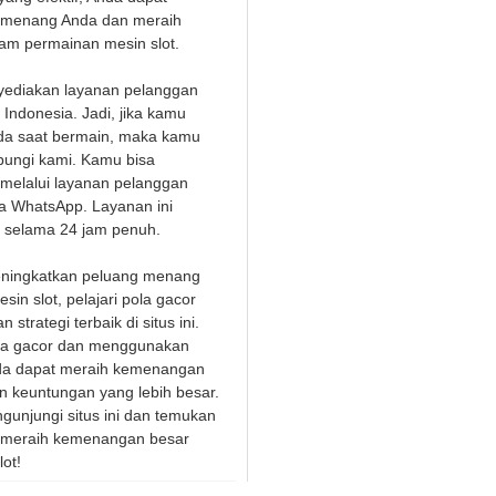
 menang Anda dan meraih
m permainan mesin slot.
enyediakan layanan pelanggan
Indonesia. Jadi, jika kamu
da saat bermain, maka kamu
ungi kami. Kamu bisa
melalui layanan pelanggan
ga WhatsApp. Layanan ini
n selama 24 jam penuh.
meningkatkan peluang menang
in slot, pelajari pola gacor
 strategi terbaik di situs ini.
a gacor dan menggunakan
Anda dapat meraih kemenangan
 keuntungan yang lebih besar.
unjungi situs ini dan temukan
uk meraih kemenangan besar
ot!