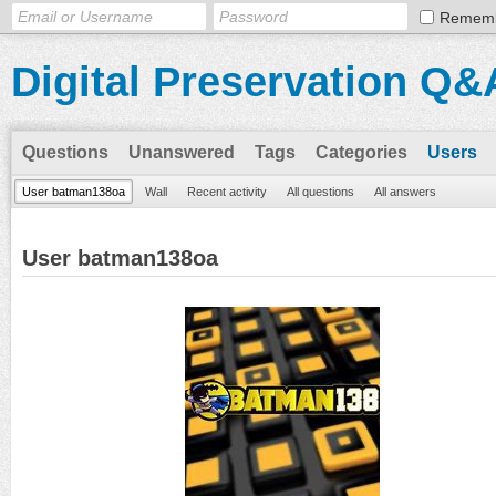
Remem
Digital Preservation Q&
Questions
Unanswered
Tags
Categories
Users
User batman138oa
Wall
Recent activity
All questions
All answers
User batman138oa