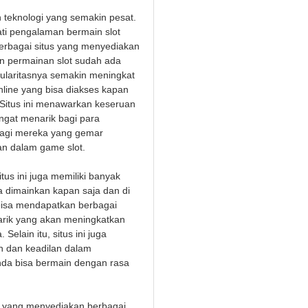
teknologi yang semakin pesat.
ati pengalaman bermain slot
berbagai situs yang menyediakan
un permainan slot sudah ada
ularitasnya semakin meningkat
line yang bisa diakses kapan
 Situs ini menawarkan keseruan
ngat menarik bagi para
bagi mereka yang gemar
n dalam game slot.
itus ini juga memiliki banyak
a dimainkan kapan saja dan di
bisa mendapatkan berbagai
rik yang akan meningkatkan
Selain itu, situs ini juga
dan keadilan dalam
da bisa bermain dengan rasa
ik yang menyediakan berbagai