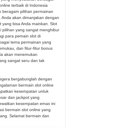
online terbaik di Indonesia
an beragam pilihan permainan
, Anda akan dimanjakan dengan
t yang bisa Anda mainkan. Slot
 pilihan yang sangat menghibur
i para pemain slot di
bagai tema permainan yang
mukau, dan fitur-fitur bonus
nda akan menemukan
ng sangat seru dan tak
Segera bergabunglah dengan
engalaman bermain slot online
Dapatkan kesempatan untuk
sar dan jackpot yang
ewatkan kesempatan emas ini
i bermain slot online yang
ang. Selamat bermain dan