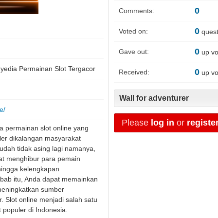
0
Comments:
0
Voted on:
quest
0
Gave out:
up vo
enyedia Permainan Slot Tergacor
0
Received:
up vo
Wall for adventurer
e/
Please
log in
or
registe
 permainan slot online yang
ler dikalangan masyarakat
sudah tidak asing lagi namanya,
pat menghibur para pemain
hingga kelengkapan
bab itu, Anda dapat memainkan
meningkatkan sumber
. Slot online menjadi salah satu
populer di Indonesia.