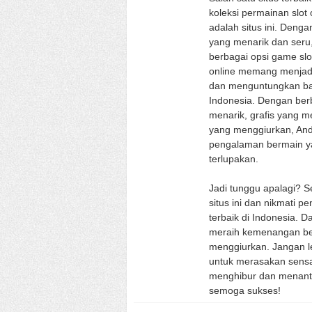
koleksi permainan slot 
adalah situs ini. Deng
yang menarik dan seru
berbagai opsi game slo
online memang menjadi
dan menguntungkan bag
Indonesia. Dengan ber
menarik, grafis yang me
yang menggiurkan, A
pengalaman bermain ya
terlupakan.
Jadi tunggu apalagi? 
situs ini dan nikmati p
terbaik di Indonesia. 
meraih kemenangan be
menggiurkan. Jangan l
untuk merasakan sensas
menghibur dan menant
semoga sukses!