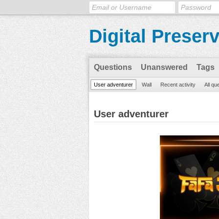
Digital Preser
Questions
Unanswered
Tags
User adventurer
Wall
Recent activity
All qu
User adventurer