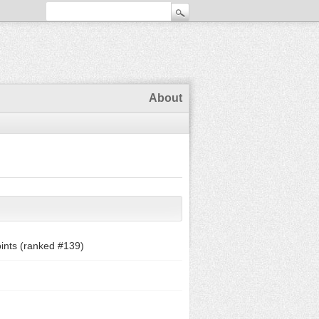
About
ints (ranked #
139
)